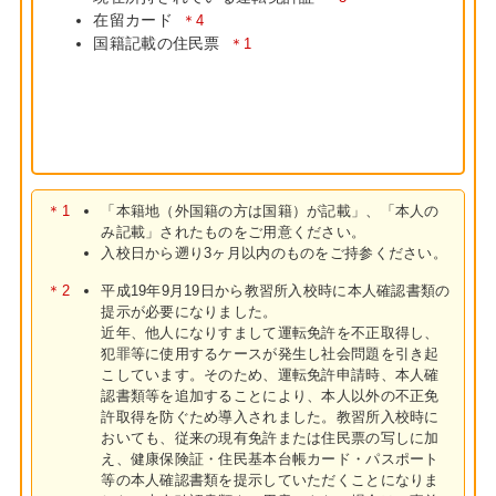
在留カード
＊4
国籍記載の住民票
＊1
＊1
「本籍地（外国籍の方は国籍）が記載」、「本人の
み記載」されたものをご用意ください。
入校日から遡り3ヶ月以内のものをご持参ください。
＊2
平成19年9月19日から教習所入校時に本人確認書類の
提示が必要になりました。
近年、他人になりすまして運転免許を不正取得し、
犯罪等に使用するケースが発生し社会問題を引き起
こしています。そのため、運転免許申請時、本人確
認書類等を追加することにより、本人以外の不正免
許取得を防ぐため導入されました。教習所入校時に
おいても、従来の現有免許または住民票の写しに加
え、健康保険証・住民基本台帳カード・パスポート
等の本人確認書類を提示していただくことになりま