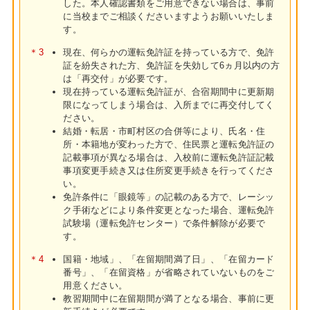
した。本人確認書類をご用意できない場合は、事前
に当校までご相談くださいますようお願いいたしま
す。
＊3
現在、何らかの運転免許証を持っている方で、免許
証を紛失された方、免許証を失効して6ヵ月以内の方
は「再交付」が必要です。
現在持っている運転免許証が、合宿期間中に更新期
限になってしまう場合は、入所までに再交付してく
ださい。
結婚・転居・市町村区の合併等により、氏名・住
所・本籍地が変わった方で、住民票と運転免許証の
記載事項が異なる場合は、入校前に運転免許証記載
事項変更手続き又は住所変更手続きを行ってくださ
い。
免許条件に「眼鏡等」の記載のある方で、レーシッ
ク手術などにより条件変更となった場合、運転免許
試験場（運転免許センター）で条件解除が必要で
す。
＊4
国籍・地域」、「在留期間満了日」、「在留カード
番号」、「在留資格」が省略されていないものをご
用意ください。
教習期間中に在留期間が満了となる場合、事前に更